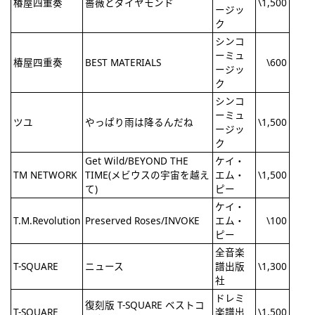
椿屋四重奏
薔薇とダイヤモンド
\1,500
ージッ
ク
シンコ
ーミュ
椿屋四重奏
BEST MATERIALS
\600
ージッ
ク
シンコ
ーミュ
ツユ
やっぱり雨は降るんだね
\1,500
ージッ
ク
Get Wild/BEYOND THE
ケイ・
TM NETWORK
TIME(メビウスの宇宙を越え
エム・
\1,500
て)
ピー
ケイ・
T.M.Revolution
Preserved Roses/INVOKE
エム・
\100
ピー
全音楽
T-SQUARE
ニュース
譜出版
\1,300
社
ドレミ
復刻版 T-SQUARE ベストコ
T-SQUARE
楽譜出
\1,500