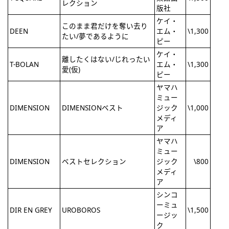
レクション
版社
ケイ・
このまま君だけを奪い去り
DEEN
エム・
\1,300
たい/夢であるように
ピー
ケイ・
離したくはない/じれったい
T-BOLAN
エム・
\1,300
愛(仮)
ピー
ヤマハ
ミュー
DIMENSION
DIMENSIONベスト
ジック
\1,000
メディ
ア
ヤマハ
ミュー
DIMENSION
ベストセレクション
ジック
\800
メディ
ア
シンコ
ーミュ
DIR EN GREY
UROBOROS
\1,500
ージッ
ク