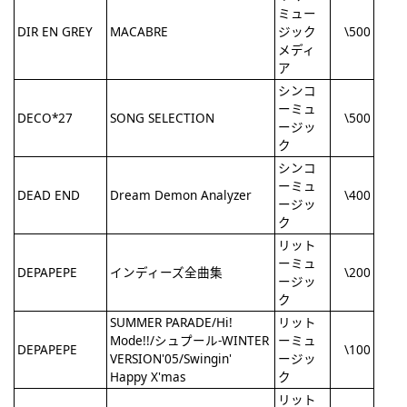
ミュー
DIR EN GREY
MACABRE
ジック
\500
メディ
ア
シンコ
ーミュ
DECO*27
SONG SELECTION
\500
ージッ
ク
シンコ
ーミュ
DEAD END
Dream Demon Analyzer
\400
ージッ
ク
リット
ーミュ
DEPAPEPE
インディーズ全曲集
\200
ージッ
ク
SUMMER PARADE/Hi!
リット
Mode!!/シュプール-WINTER
ーミュ
DEPAPEPE
\100
VERSION'05/Swingin'
ージッ
Happy X'mas
ク
リット