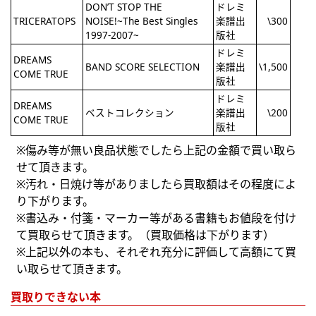
DON’T STOP THE
ドレミ
TRICERATOPS
NOISE!~The Best Singles
楽譜出
\300
1997-2007~
版社
ドレミ
DREAMS
BAND SCORE SELECTION
楽譜出
\1,500
COME TRUE
版社
ドレミ
DREAMS
ベストコレクション
楽譜出
\200
COME TRUE
版社
※傷み等が無い良品状態でしたら上記の金額で買い取ら
せて頂きます。
※汚れ・日焼け等がありましたら買取額はその程度によ
り下がります。
※書込み・付箋・マーカー等がある書籍もお値段を付け
て買取らせて頂きます。（買取価格は下がります）
※上記以外の本も、それぞれ充分に評価して高額にて買
い取らせて頂きます。
買取りできない本