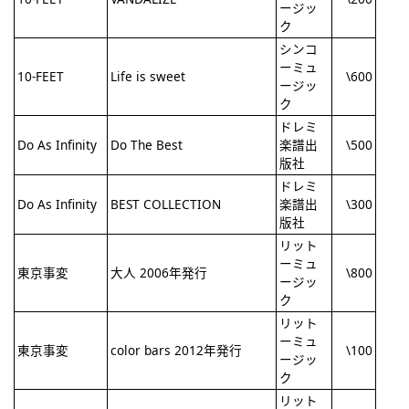
ージッ
ク
シンコ
ーミュ
10-FEET
Life is sweet
\600
ージッ
ク
ドレミ
Do As Infinity
Do The Best
楽譜出
\500
版社
ドレミ
Do As Infinity
BEST COLLECTION
楽譜出
\300
版社
リット
ーミュ
東京事変
大人 2006年発行
\800
ージッ
ク
リット
ーミュ
東京事変
color bars 2012年発行
\100
ージッ
ク
リット