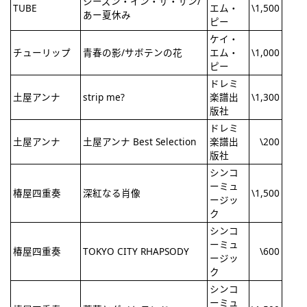
シーズン・イン・ザ・サン/
TUBE
エム・
\1,500
あー夏休み
ピー
ケイ・
チューリップ
青春の影/サボテンの花
エム・
\1,000
ピー
ドレミ
土屋アンナ
strip me?
楽譜出
\1,300
版社
ドレミ
土屋アンナ
土屋アンナ Best Selection
楽譜出
\200
版社
シンコ
ーミュ
椿屋四重奏
深紅なる肖像
\1,500
ージッ
ク
シンコ
ーミュ
椿屋四重奏
TOKYO CITY RHAPSODY
\600
ージッ
ク
シンコ
ーミュ