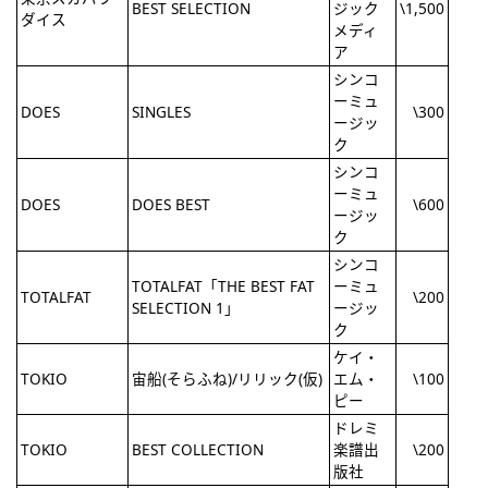
BEST SELECTION
ジック
\1,500
ダイス
メディ
ア
シンコ
ーミュ
DOES
SINGLES
\300
ージッ
ク
シンコ
ーミュ
DOES
DOES BEST
\600
ージッ
ク
シンコ
TOTALFAT「THE BEST FAT
ーミュ
TOTALFAT
\200
SELECTION 1」
ージッ
ク
ケイ・
TOKIO
宙船(そらふね)/リリック(仮)
エム・
\100
ピー
ドレミ
TOKIO
BEST COLLECTION
楽譜出
\200
版社