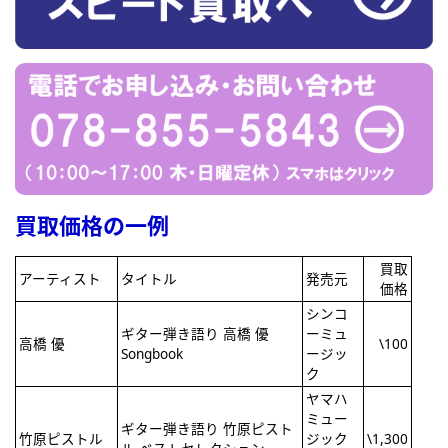
買取価格の一例
買取
アーティスト
タイトル
発売元
価格
シンコ
ギター弾き語り 高橋 優
ーミュ
高橋 優
\100
Songbook
ージッ
ク
ヤマハ
ミュー
ギター弾き語り 竹原ピスト
竹原ピストル
ジック
\1,300