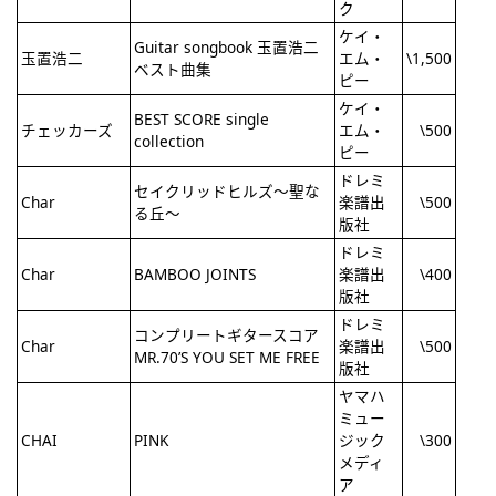
ク
ケイ・
Guitar songbook 玉置浩二
玉置浩二
エム・
\1,500
ベスト曲集
ピー
ケイ・
BEST SCORE single
チェッカーズ
エム・
\500
collection
ピー
ドレミ
セイクリッドヒルズ～聖な
Char
楽譜出
\500
る丘～
版社
ドレミ
Char
BAMBOO JOINTS
楽譜出
\400
版社
ドレミ
コンプリートギタースコア
Char
楽譜出
\500
MR.70’S YOU SET ME FREE
版社
ヤマハ
ミュー
CHAI
PINK
ジック
\300
メディ
ア