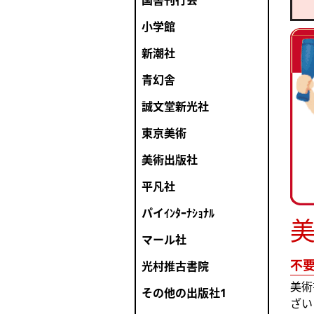
国書刊行会
小学館
新潮社
青幻舎
誠文堂新光社
東京美術
美術出版社
平凡社
パイｲﾝﾀｰﾅｼｮﾅﾙ
美
マール社
不
光村推古書院
美術
その他の出版社1
ざい