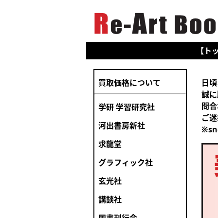
【ト
買取価格について
日頃
誠に
問合
学研 学習研究社
ご迷
河出書房新社
※s
求龍堂
グラフィック社
玄光社
講談社