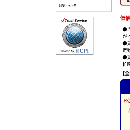
創業-1992年
価
●
が
●
定
●
忙
【全
※
出