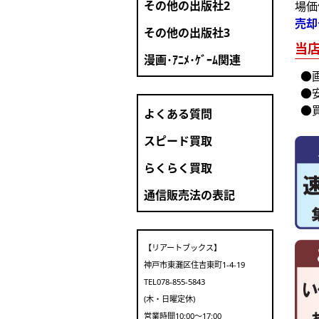
その他の出版社2
場価
売却
その他の出版社3
当
漫画･ｱﾆﾒ･ｹﾞｰﾑ関連
●
●
●
よくある質問
スピード買取
らくらく買取
通信販売法の表記
【リアートブックス】
神戸市東灘区住吉東町1-4-19
TEL078-855-5843
(木・日曜定休)
営業時間10:00～17:00